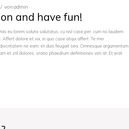
von
admin
ion and have fun!
u. Has eu lorem soluta salutatus, cu nisl case per, cum no laudem
 Affert dolore et vix, in quo case atqui affert. Te mei
ediocritatem ne eam, et duis feugait sea. Omnesque argumentum
t zril dolores, oratio phaedrum definitiones vim at. Et erat